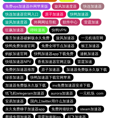
免费vps加速器外网苹果版
旋风加速度器
快连加速器
快连加速器官网入口
原子加速器
快鸭加速器
旋风加速度器
外网网址导航
软件中心
雷霆加速
狂飙加速器
哔咔漫画
快鸭VPN
毒舌加速器破解版永久免费
旋风加速器
一元机场官网
快鸭免费加速官网
免费全球节点加速器
猴王加速器
蚂蚁加速官网
快鸭加速器app下载免费
速帆加速器
快喵加速器NPV
香蕉加速器官网正版
雷霆加速
免费的加速器推荐
原子加速器
加速器免费版永久版下载
绿茶加速器
快鸭加速器下载官网苹果
加速器免费版永久版下载
ins免费加速器安卓下载
纸飞机telegeram加速器
aurora加速器
一元机场. com
安易加速器
国内上twitter用什么加速器
永久免费梯子加速器app
免费跨墙软件
steam加速器
爬墙专用加速器
雷霆加速版ins
起飞加速器