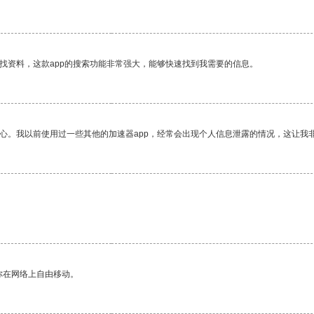
找资料，这款app的搜索功能非常强大，能够快速找到我需要的信息。
放心。我以前使用过一些其他的加速器app，经常会出现个人信息泄露的情况，这让我
你在网络上自由移动。