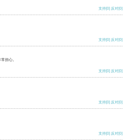
支持
[0]
反对
[0]
支持
[0]
反对
[0]
非常担心。
支持
[0]
反对
[0]
支持
[0]
反对
[0]
支持
[0]
反对
[0]