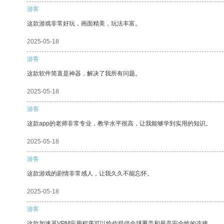
游客
这款游戏非常好玩，画面精美，玩法丰富。
2025-05-18
游客
这款软件简直是神器，解决了我所有问题。
2025-05-18
游客
这款app的老师非常专业，教学水平很高，让我能够学到实用的知识。
2025-05-18
游客
这款游戏的剧情非常感人，让我久久不能忘怀。
2025-05-18
游客
这款加速器VPM应用程序可以给你提供全球覆盖和最高安全性的连接。