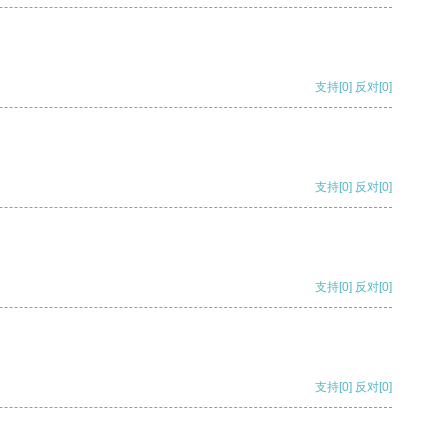
支持
[0]
反对
[0]
支持
[0]
反对
[0]
支持
[0]
反对
[0]
支持
[0]
反对
[0]