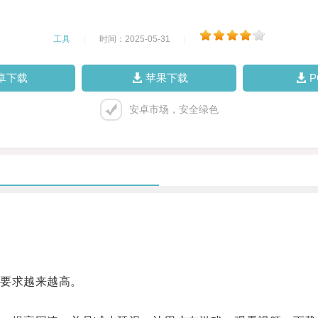
工具
|
时间：2025-05-31
|
卓下载
苹果下载
安卓市场，安全绿色
要求越来越高。