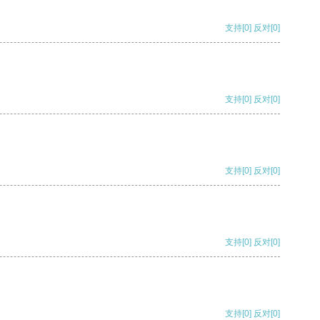
支持
[0]
反对
[0]
支持
[0]
反对
[0]
支持
[0]
反对
[0]
支持
[0]
反对
[0]
支持
[0]
反对
[0]