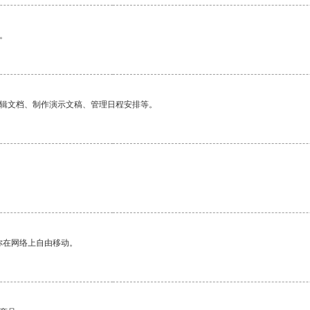
。
编辑文档、制作演示文稿、管理日程安排等。
你在网络上自由移动。